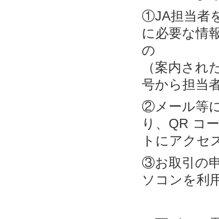
①JA担当
に必要な情
の 部
（案内され
号から担当
②メール等
り、QR コ
トにアクセ
③お取引の
ソコンを利