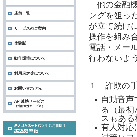
他の金融機
ングを狙っ
店舗一覧
が立て続け
サービスのご案内
操作を組み
体験版
電話・メー
行わないよ
動作環境について
利用規定等について
１ 詐欺の
お問い合わせ先
自動音声
API連携サービス
（外部連携サービス）
る（最初
スもある
有人対応
対策ソフ