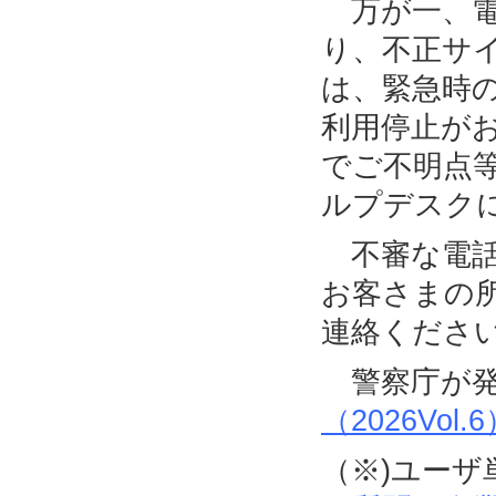
万が一、電
り、不正サ
は、緊急時
利用停止が
でご不明点
ルプデスク
不審な電話
お客さまの
連絡くださ
警察庁が発
（2026Vol.
（※)ユー