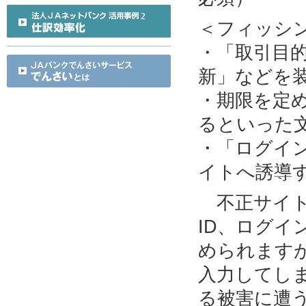
＜フィッシ
・「取引目
新」などを
・期限を定
るといった
・「ログイ
イトへ誘導
不正サイト
ID、ログ
められます
入力してし
る被害に遭