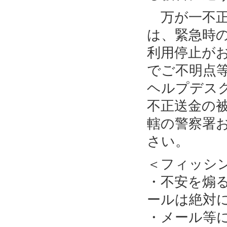
万が一不正
は、緊急時
利用停止が
でご不明点
ヘルプデス
不正送金の
轄の警察署
さい。
＜フィッシ
・不安を煽
ールは絶対
・メール等