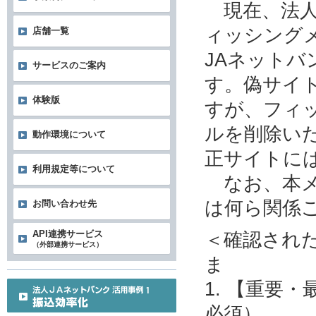
現在、法人
ィッシング
店舗一覧
JAネット
サービスのご案内
す。偽サイ
体験版
すが、フィ
ルを削除い
動作環境について
正サイトに
利用規定等について
なお、本メ
は何ら関係
お問い合わせ先
＜確認され
API連携サービス
（外部連携サービス）
ま
1. 【重要
必須）