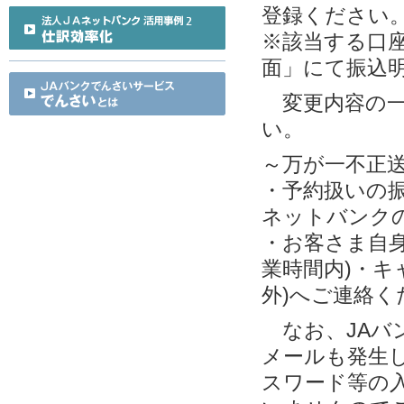
登録ください
※該当する口
面」にて振込
変更内容の一
い。
～万が一不正
・予約扱いの
ネットバンク
・お客さま自身
業時間内)・キ
外)へご連絡く
なお、JAバ
メールも発生し
スワード等の