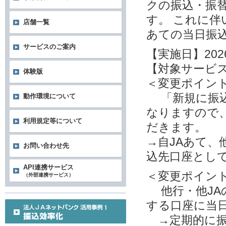
クの振込・振
す。 これに
店舗一覧
あての当日振
サービスのご案内
【実施日】202
【対象サービ
体験版
＜変更ポイン
「新規に振込
動作環境について
なりますので
利用規定等について
だきます。
→自JAあて、
お問い合わせ先
込先口座とし
API連携サービス
＜変更ポイン
（外部連携サービス）
他行・他JA
する口座に当
→定期的に振