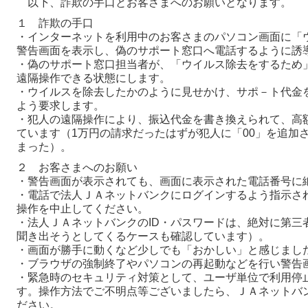
以下、詐欺の手口とお客さまへのお願いとなります。
１ 詐欺の手口
・インターネットを利用中のお客さまのパソコン画面に「
警告画面を表示し、偽のサポート窓口へ電話するように誘
・偽のサポート窓口担当者が、「ウイルス除去をするため
遠隔操作できる状態にします。
・ウイルスを除去したかのように見せかけ、サポ－ト代金
よう要求します。
・犯人の遠隔操作により、振込代金を書き換えられて、高
ています（1万円の請求だったはずが犯人に「00」を追加さ
まった）。
２ お客さまへのお願い
・警告画面が表示されても、画面に表示された電話番号に
・電話で法人ＪＡネットバンクにログインするよう指示さ
操作を中止してください。
・法人ＪＡネットバンクのID・パスワードは、絶対に第三
聞き出そうとしてくるケースも確認しています）。
・画面が勝手に動くなど少しでも「おかしい」と感じまし
・ブラウザの強制終了やパソコンの再起動などを行い警告
・緊急時のセキュリティ対策として、ユーザ単位で利用停
す。操作方法でご不明点等ございましたら、ＪＡネットバ
ださい。