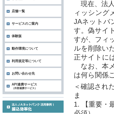
現在、法人
ィッシング
店舗一覧
JAネット
サービスのご案内
す。偽サイ
体験版
すが、フィ
ルを削除い
動作環境について
正サイトに
利用規定等について
なお、本メ
は何ら関係
お問い合わせ先
＜確認され
API連携サービス
（外部連携サービス）
ま
1. 【重要
必須）