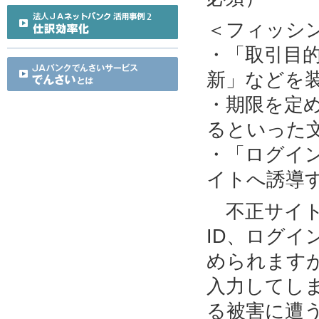
＜フィッシ
・「取引目
新」などを
・期限を定
るといった
・「ログイ
イトへ誘導
不正サイト
ID、ログ
められます
入力してし
る被害に遭