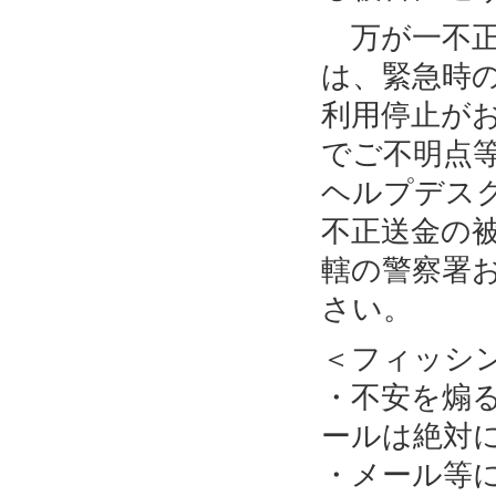
万が一不正
は、緊急時
利用停止が
でご不明点
ヘルプデス
不正送金の
轄の警察署
さい。
＜フィッシ
・不安を煽
ールは絶対
・メール等