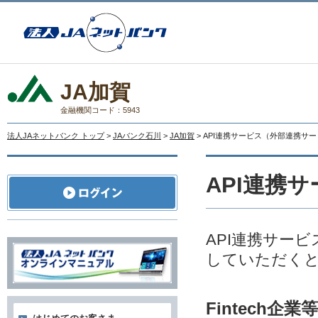
JA加賀
金融機関コード：5943
法人JAネットバンク トップ
>
JAバンク石川
>
JA加賀
> API連携サービス（外部連携サ
API連携
API連携サー
していただく
Fintech