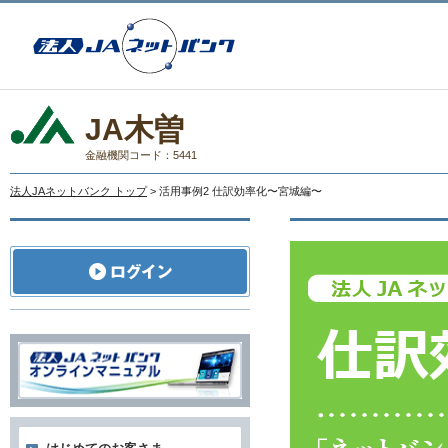
JA木曽
金融機関コード：5441
法人JAネットバンク トップ
> 活用事例2 仕訳効率化〜宮城編〜