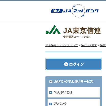
JA東京信連
金融機関コード：3013
法人JAネットバンク トップ
>
JAバンク東京
>
JA
でんさいとは
JAバンク