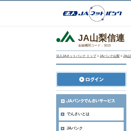
JA山梨信連
金融機関コード：3015
法人JAネットバンク トップ
>
JAバンク山梨
>
JA
でんさいとは
JAバンク