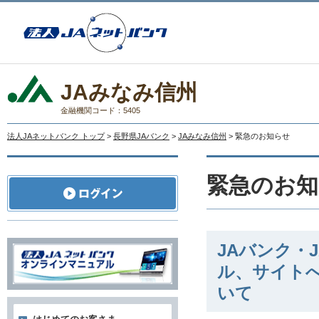
JAみなみ信州
金融機関コード：5405
法人JAネットバンク トップ
>
長野県JAバンク
>
JAみなみ信州
> 緊急のお知らせ
緊急のお知
JAバンク・
ル、サイト
いて