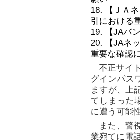
18. 【Ｊ
引における
19. 【J
20. 【J
重要な確認
不正サイト
グインパス
ますが、上
てしまった
に遭う可能
また、警視
業宛てに電