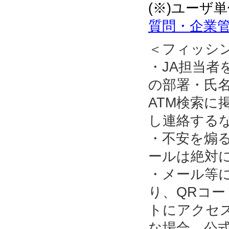
(※)ユーザ
質問・企業管
＜フィッシ
・JA担当
の部署・氏名
ATM検索に
し連絡する
・不安を煽
ールは絶対
・メール等
り、QRコ
トにアクセ
な場合、公