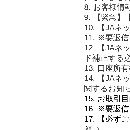
8. お客様
9. 【緊急
10. 【J
11. ※要
12. 【J
ド補正する
13. 口座
14. 【J
関するお知
15. お取
16. ※要
17. 【必
願い