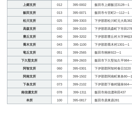
上郷支所
012
395-0002
飯田市上郷飯沼3128―1
飯田支所
013
395-0071
飯田市今宮町2―112―1
松川支所
025
399-3303
下伊那郡松川町元大島382
高森支所
030
399-3103
下伊那郡高森町下市田278
豊丘支所
040
399-3202
下伊那郡豊丘村大字神稲31
喬木支所
043
395-1100
下伊那郡喬木村1301―1
竜丘支所
051
399-2565
飯田市桐林922―1
下久堅支所
058
399-2603
飯田市下久堅知久平984―
阿智支所
060
395-0301
下伊那郡阿智村春日3220
阿南支所
070
399-1502
下伊那郡阿南町東条80―
下条支所
073
399-2102
下伊那郡下條村陽皐664―
南信濃支所
078
399-1311
飯田市南信濃和田437
本所
100
395-0817
飯田市鼎東鼎281