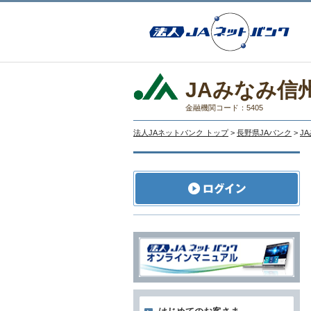
JAみなみ信
金融機関コード：5405
法人JAネットバンク トップ
>
長野県JAバンク
>
J