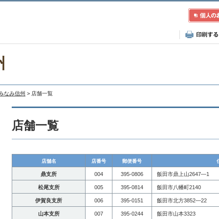
州
Aみなみ信州
> 店舗一覧
店舗一覧
店舗名
店番号
郵便番号
鼎支所
004
395-0806
飯田市鼎上山2647―1
松尾支所
005
395-0814
飯田市八幡町2140
伊賀良支所
006
395-0151
飯田市北方3852―22
山本支所
007
395-0244
飯田市山本3323