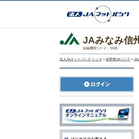
JAみなみ信
金融機関コード：5405
法人JAネットバンク トップ
>
長野県JAバンク
>
J