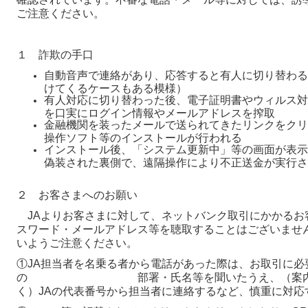
ご注意ください。
１ 詐欺の手口
自動音声で連絡があり、応答すると有人に切り替わる
けてくるケースもある模様）
有人対応に切り替わった後、電子証明書やウィルス対
を口実にログイン情報やメールアドレスを搾取
金融機関を装ったメールで送られてきたリンクをクリ
操作ソフト等のインストールが行われる
インストール後、「システム更新中」等の画面が表示
偽装された裏側で、遠隔操作により不正送金が実行さ
２ お客さまへのお願い
JAよりお客さまに対して、ネットバンク取引にかかるお客
スワード・メールアドレス等を聴取することはございませ
いようご注意ください。
①JA担当者を名乗る者から電話があった際は、お取引に必
の 部署・氏名等を聞いたうえ、（案内され
く）JAの代表番号から担当者に連絡するなど、慎重に対応