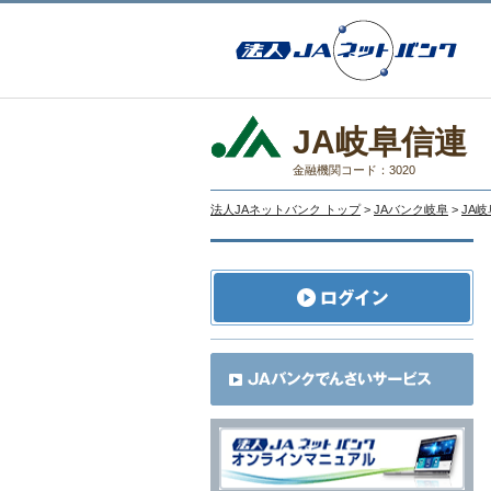
JA岐阜信連
金融機関コード：3020
法人JAネットバンク トップ
>
JAバンク岐阜
>
JA