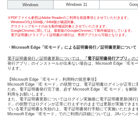
Windows 11
Goog
Windows
※PDFファイル参照はAdobe Readerのご利用を前提事項とさせていただきます。
WindowsOSは32bit版／64bit版が確認対象。
デスクトップモードのみを動作確認対象とさせていただきます。
GoogleChromeに関しては、最新版のGoogleChromeにて動作確認をしています。
電子証明書(クライアント証明書)の発行は、専用アプリから可能となります。
・Microsoft Edge「IEモード」による証明書発行／証明書更新について
電子証明書発行／証明書更新については、
「電子証明書発行アプリ」
の
発行アプリ」のインストールが出来ない場合は、Microsoft Edge「
ります。
【Microsoft Edge「IEモード」利用時の留意事項】
Microsoft Edge「IE モード」の状態では、電子証明書ログインが
ため、電子証明書発行完了後、必ず Microsoft Edge「IE モード」を解除し
利用をお願いします。
また、電子証明書更新についてはログイン実施後に電子証明書更新(発行)が必要な事
ド」の状態ではログインが正常に行えずそのままでは更新が実施できま
ている電子証明書を失効の上、電子証明書発行手順にて実施いただきま
Microsoft Edge「IEモード」でのご利用の詳細については、JAバ