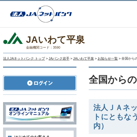
JAいわて平泉
金融機関コード：3590
法人JAネットバンク トップ
>
JAバンク岩手
>
JAいわて平泉
>
お知らせ一覧
> 全国か
全国から
法人ＪＡネット
トにともな
内）