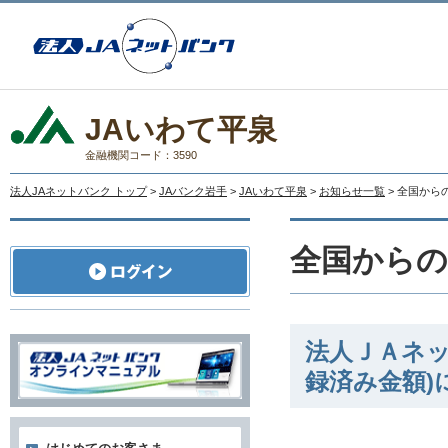
JAいわて平泉
金融機関コード：3590
法人JAネットバンク トップ
>
JAバンク岩手
>
JAいわて平泉
>
お知らせ一覧
> 全国か
全国から
法人ＪＡネッ
録済み金額)