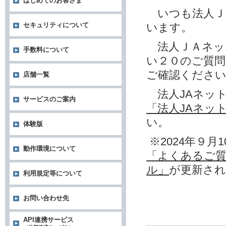
はじめてのお客さま
いつも法人Ｊ
います。
セキュリティについて
法人ＪＡネッ
手数料について
い２０のご質
ご確認くださ
店舗一覧
法人JAネッ
サービスのご案内
「法人JAネッ
い。
体験版
※2024年９月1
動作環境について
「よくあるご質
ル」
が更新さ
利用規定等について
お問い合わせ先
API連携サービス