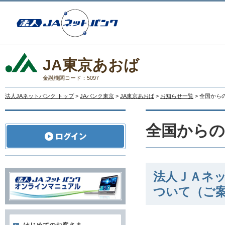
JA東京あおば
金融機関コード：5097
法人JAネットバンク トップ
>
JAバンク東京
>
JA東京あおば
>
お知らせ一覧
> 全国か
全国から
法人ＪＡネッ
ついて（ご