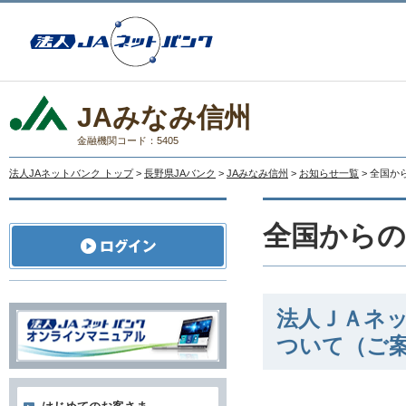
JAみなみ信州
金融機関コード：5405
法人JAネットバンク トップ
>
長野県JAバンク
>
JAみなみ信州
>
お知らせ一覧
> 全国
全国から
法人ＪＡネッ
ついて（ご