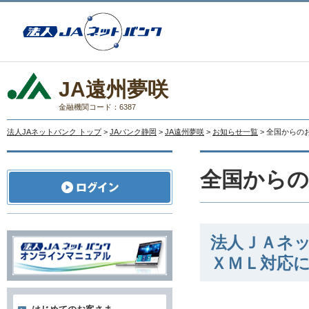
JA遠州夢咲
金融機関コード：6387
法人JAネットバンク トップ
>
JAバンク静岡
>
JA遠州夢咲
>
お知らせ一覧
> 全国からの
全国から
法人ＪＡネ
ＸＭＬ対応