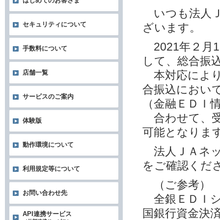
はじめてのお客さま
いつも法人Ｊ
セキュリティについて
ざいます。
2021年２月
手数料について
して、総合振
店舗一覧
本対応により
合振込におい
サービスのご案内
（金融ＥＤＩ
合わせて、受
体験版
可能となりま
動作環境について
法人ＪＡネッ
をご確認くだ
利用規定等について
（ご参考）
お問い合わせ先
全銀ＥＤＩシ
国銀行資金決
API連携サービス