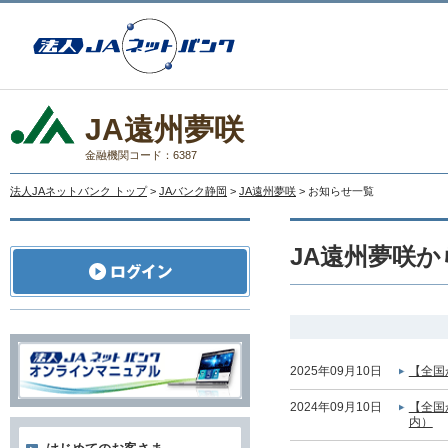
JA遠州夢咲
金融機関コード：6387
法人JAネットバンク トップ
>
JAバンク静岡
>
JA遠州夢咲
> お知らせ一覧
JA遠州夢咲
2025年09月10日
【全国
2024年09月10日
【全国
内）