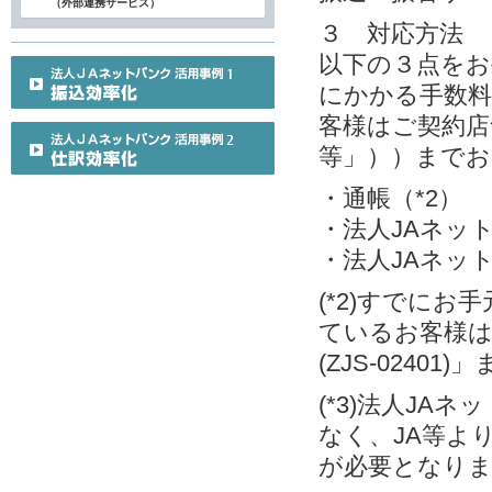
（外部連携サービス）
３ 対応方法
以下の３点をお
にかかる手数料
客様はご契約店
等」））までお
・通帳（*2）
・法人JAネット
・法人JAネット
(*2)すでに
ているお客様
(ZJS-0240
(*3)法人J
なく、JA等よ
が必要となり