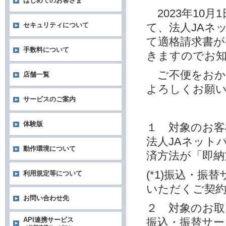
はじめてのお客さま
2023年10
て、法人JAネ
セキュリティについて
て適格請求書
手数料について
きますのでお
ご不便をおか
店舗一覧
よろしくお願
サービスのご案内
体験版
１ 対象のお客
法人JAネット
動作環境について
済方法が「即納方
(*1)振込・
利用規定等について
いただくご契
お問い合わせ先
２ 対象のお取
振込・振替サー
API連携サービス