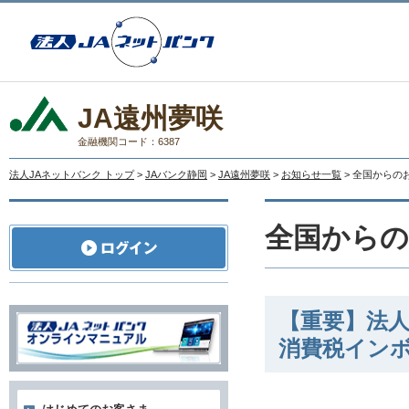
JA遠州夢咲
金融機関コード：6387
法人JAネットバンク トップ
>
JAバンク静岡
>
JA遠州夢咲
>
お知らせ一覧
> 全国からの
全国から
【重要】法人
消費税イン