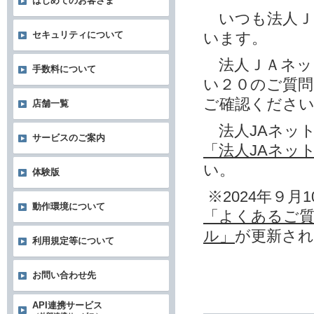
はじめてのお客さま
いつも法人Ｊ
います。
セキュリティについて
法人ＪＡネッ
手数料について
い２０のご質
ご確認くださ
店舗一覧
法人JAネッ
サービスのご案内
「法人JAネッ
い。
体験版
※2024年９月1
動作環境について
「よくあるご質
ル」
が更新さ
利用規定等について
お問い合わせ先
API連携サービス