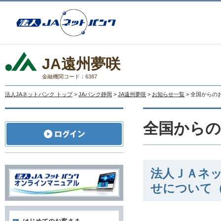
JA遠州夢咲
金融機関コード：6387
法人JAネットバンク トップ
>
JAバンク静岡
>
JA遠州夢咲
>
お知らせ一覧
> 全国からの
全国から
法人ＪＡネ
せについて