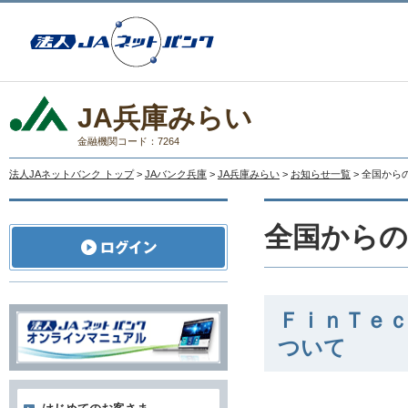
JA兵庫みらい
金融機関コード：7264
法人JAネットバンク トップ
>
JAバンク兵庫
>
JA兵庫みらい
>
お知らせ一覧
> 全国か
全国から
ＦｉｎＴｅ
ついて