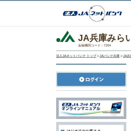
JA兵庫みら
金融機関コード：7264
法人JAネットバンク トップ
>
JAバンク兵庫
>
JA