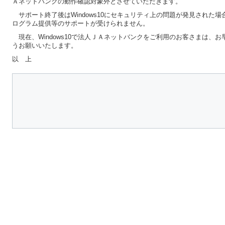
Ａネットバンクの動作確認対象外とさせていただきます。
サポート終了後はWindows10にセキュリティ上の問題が発見された場合で
ログラム提供等のサポートが受けられません。
現在、Windows10で法人ＪＡネットバンクをご利用のお客さまは、お早
うお願いいたします。
以 上