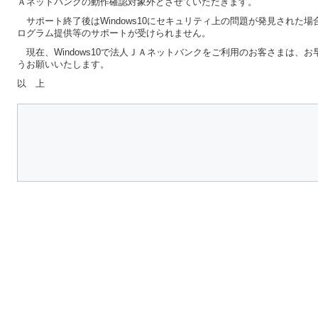
Ａネットバンクの動作確認対象外とさせていただきます。
サポート終了後はWindows10にセキュリティ上の問題が発見された場合で
ログラム提供等のサポートが受けられません。
現在、Windows10で法人ＪＡネットバンクをご利用のお客さまは、お早
うお願いいたします。
以 上