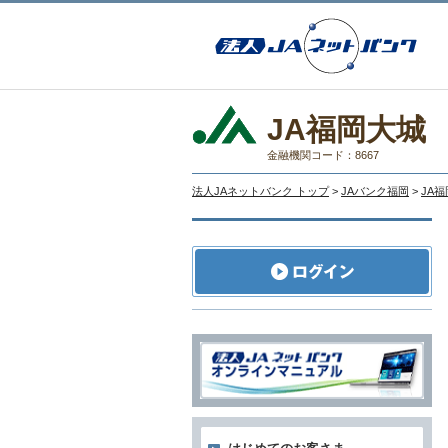
JA福岡大城
金融機関コード：8667
法人JAネットバンク トップ
>
JAバンク福岡
>
JA