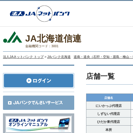
JA北海道信連
金融機関コード：3001
法人JAネットバンク トップ
>
JAバンク北海道
道南・道央（石狩・空知・渡島・檜山・
店舗一覧
店舗名
にいかっぷ代理店
しずない代理店
ひだか東代理店
本所