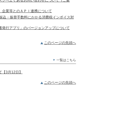
スクへよくあるお問い合わせについて（ご案
）企業等とのＡＰＩ連携について
の振込・振替手数料にかかる消費税インボイス対
書発行アプリ」のバージョンアップについて
このページの先頭へ
一覧はこちら
【3月12日】
このページの先頭へ