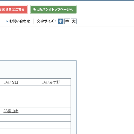
小
中
大
JAいなば
JAいみず野
JA富山市