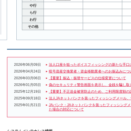
や行
ら行
わ行
その他
2026年06月09日
法人口座を狙ったボイスフィッシングの新たな手口
2026年04月24日
暗号資産交換業者・資金移動業者へのお振込みにつ
2026年03月06日
【重要】振込・振替サービスの仕様変更について
2026年01月05日
偽のセキュリティ警告画面を表示し、金銭を騙し取
2025年12月19日
【重要】不正送金被害防止のため、ご利用限度額の
2025年09月18日
法人JAネットバンクを装ったフィッシングメール、
2025年01月21日
JAバンク・JAネットバンクを装ったフィッシング
た場合の対応について