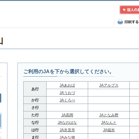
山
ご利用のJAを下から選択してください。
JAあおば
JAアルプス
あ行
JAうおづ
か行
JAくろべ
さ行
た行
JA高岡
JAとなみ野
な行
JAなのはな
JAなんと
は行
JA氷見市
JA福光
ま行
JAみな穂