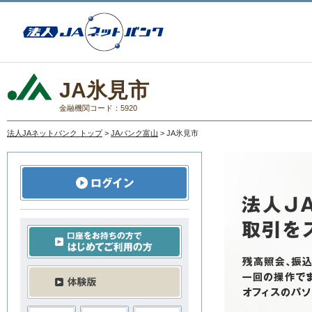
JA氷見市
金融機関コード：5920
法人JAネットバンク トップ
>
JAバンク富山
> JA氷見市