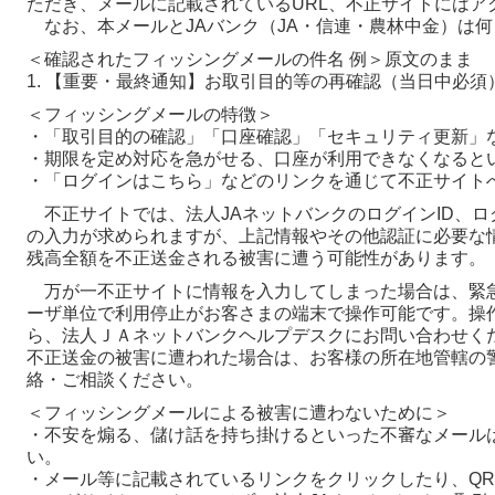
ただき、メールに記載されているURL、不正サイトにはア
なお、本メールとJAバンク（JA・信連・農林中金）は
＜確認されたフィッシングメールの件名 例＞原文のまま
1. 【重要・最終通知】お取引目的等の再確認（当日中必須
＜フィッシングメールの特徴＞
・「取引目的の確認」「口座確認」「セキュリティ更新」
・期限を定め対応を急がせる、口座が利用できなくなると
・「ログインはこちら」などのリンクを通じて不正サイト
不正サイトでは、法人JAネットバンクのログインID、ロ
の入力が求められますが、上記情報やその他認証に必要な
残高全額を不正送金される被害に遭う可能性があります。
万が一不正サイトに情報を入力してしまった場合は、緊
ーザ単位で利用停止がお客さまの端末で操作可能です。操
ら、法人ＪＡネットバンクヘルプデスクにお問い合わせく
不正送金の被害に遭われた場合は、お客様の所在地管轄の
絡・ご相談ください。
＜フィッシングメールによる被害に遭わないために＞
・不安を煽る、儲け話を持ち掛けるといった不審なメール
い。
・メール等に記載されているリンクをクリックしたり、Q