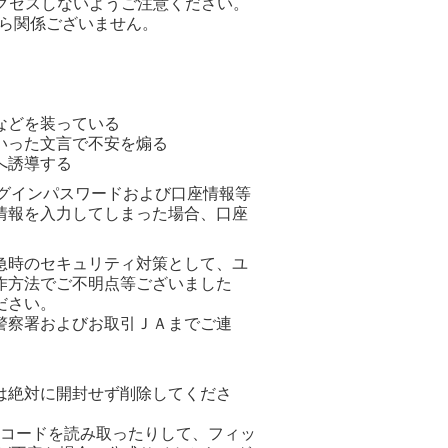
クセスしないようご注意ください。
何ら関係ございません。
）
などを装っている
いった文言で不安を煽る
へ誘導する
グインパスワードおよび口座情報等
情報を入力してしまった場合、口座
急時のセキュリティ対策として、ユ
作方法でご不明点等ございました
ださい。
警察署およびお取引ＪＡまでご連
は絶対に開封せず削除してくださ
Rコードを読み取ったりして、フィッ