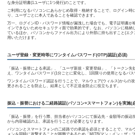
な身分証明書(1ユーザに1つ発行)のことです。
ご利用になるパソコンにあらかじめ取得・格納することで、ログイン時
り、ユーザごとに本人であることを確認できます。
万一、ログインID・パスワード情報が漏洩した場合でも、電子証明書が
インできないためセキュリティ面で効果的です。なお、パソコンに格納
ているほか、パソコンからファイル出力により外部に持ち出すこと(エク
用いただけます。
ユーザ登録・変更時等にワンタイムパスワード(OTP)認証(必須)
「振込・振替による承認」、「ユーザ新規・変更登録」、「トークン失
え、ワンタイムパスワード(1分ごとに変化し、1回限りの使用となるパス
ワンタイムパスワード認証を行うことで、マルウェア(ウィルス)からの
更されることを防止し、結果として不正送金防止に役立ちます。
振込・振替における二経路認証(パソコン+スマートフォン)を実施(必
「振込・振替」を行う際、担当者がパソコンにて振込先・金額等の振込
から内容確認の上、承認を行うことが必要となります。
パソコンとスマートフォンの二経路での承認を必須とすることで、マル
ォンを同時に攻撃することが困難であるため「MITB(マン・イン・ザ・ブ