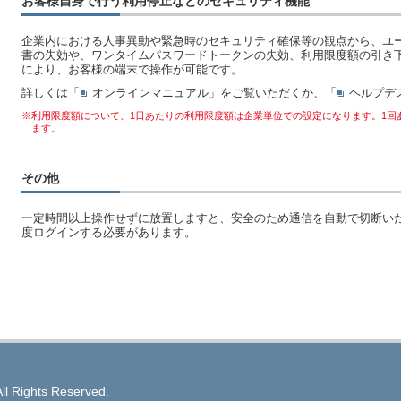
お客様自身で行う利用停止などのセキュリティ機能
企業内における人事異動や緊急時のセキュリティ確保等の観点から、ユ
書の失効や、ワンタイムパスワードトークンの失効、利用限度額の引き
により、お客様の端末で操作が可能です。
詳しくは「
オンラインマニュアル
」をご覧いただくか、「
ヘルプデ
※利用限度額について、1日あたりの利用限度額は企業単位での設定になります。1回
ます。
その他
一定時間以上操作せずに放置しますと、安全のため通信を自動で切断い
度ログインする必要があります。
ll Rights Reserved.