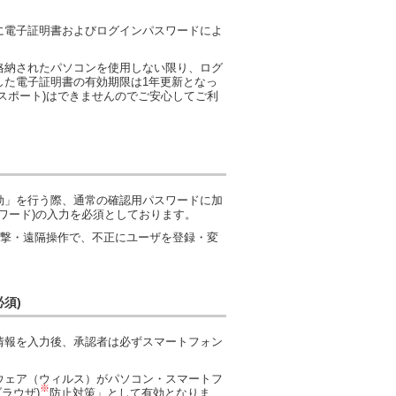
に電子証明書およびログインパスワードによ
格納されたパソコンを使用しない限り、ログ
した電子証明書の有効期限は1年更新となっ
スポート)はできませんのでご安心してご利
効」を行う際、通常の確認用パスワードに加
ワード)の入力を必須としております。
攻撃・遠隔操作で、不正にユーザを登録・変
須)
情報を入力後、承認者は必ずスマートフォン
ウェア（ウィルス）がパソコン・スマートフ
※
ラウザ)
防止対策」として有効となりま