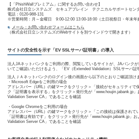
【「PhishWallプレミアム」に関するお問い合わせ】
株式会社日立システムズ セキュアブレイン テクニカルサポートセン
電話：0120-988-131
※営業時間：月～金曜日 9:00-12:00 13:00-18:00（土日祝祭日・年末年始
メール：お問い合わせフォームはこちら
（株式会社日立システムズのWebサイトを別ウインドウで開きます）
サイトの安全性を示す「EV SSLサーバ証明書」の導入
法人JAネットバンクをご利用の際、閲覧しているサイトが、JAバンク
いてご確認いただけるよう、「EV（Extended Validation）SSLサ
法人ＪＡネットバンクのログイン後の画面から以下のとおりご確認頂け
・Microsoft Edgeをご利用の場合
アドレスバー（URL）の鍵マークをクリック＞「接続がセキュリティで
ク「証明書を表示する」をクリック＞発行先が「www.houjin.jabank.jp」および
Validation Server CA」であることを確認
・Google Chromeをご利用の場合
アドレスバー（URL）の鍵マークをクリック＞「この接続は保護されて
「証明書は有効です」をクリック＞発行先が「www.houjin.jabank.jp」および発
Validation Server CA」であることを確認