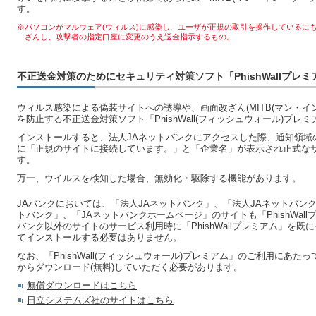
す。
※パソコンがマルウェア(ウィルス)に感染し、ユーザが正規の取引を操作しているにも
ざんし、攻撃者の指定口座に変更のうえ送金指示するもの。
不正送金対策のためにセキュリティ対策ソフト「PhishWallプレ
ウィルス感染による偽装サイトへの誘導や、画面改ざん(MITB(マン・イ
を防止する不正送金対策ソフト「PhishWall(フィッシュウォール)プ
インストールすると、法人JAネットバンクにアクセスした際、通知領域
に「正規のサイトに接続しています。」と「企業名」が表示され正式な
す。
万一、ウイルスを検知した場合、無効化・駆除する機能があります。
JAバンクにおいては、「法人JAネットバンク」、「法人JAネットバン
トバンク」、「JAネットバンクホームページ」のサイトも「PhishWal
バンク以外のサイトのサービス利用時に「PhishWallプレミアム」を
てインストールする必要はありません。
なお、「PhishWall(フィッシュウォール)プレミアム」のご利用にあ
からダウンロード(無料)していただく必要があります。
無償ダウンロードはこちら
日立システムズ社のサイトはこちら