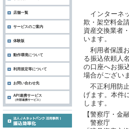
インターネッ
店舗一覧
欺・架空料金
サービスのご案内
資産交換業者
います。
体験版
利用者保護お
動作環境について
る振込依頼人
の口座へお振
利用規定等について
場合がござい
お問い合わせ先
不正利用防止
げます。本件
API連携サービス
（外部連携サービス）
します。
【警察庁・金
警察庁