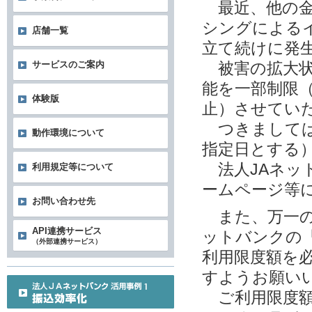
最近、他の金
シングによる
店舗一覧
立て続けに発
サービスのご案内
被害の拡大状
能を一部制限
体験版
止）させてい
つきましては
動作環境について
指定日とする
法人JAネッ
利用規定等について
ームページ等
お問い合わせ先
また、万一の
API連携サービス
ットバンクの
（外部連携サービス）
利用限度額を
すようお願い
ご利用限度額