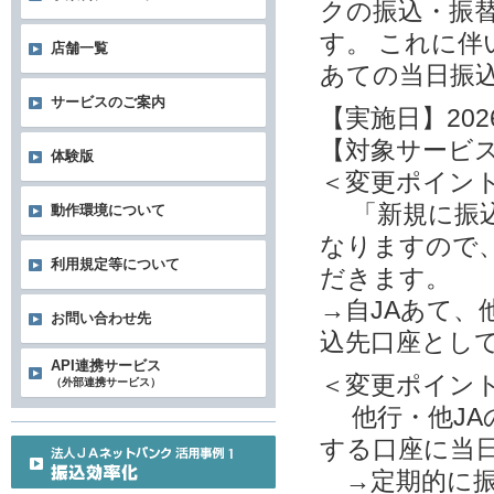
クの振込・振
す。 これに
店舗一覧
あての当日振
サービスのご案内
【実施日】202
【対象サービ
体験版
＜変更ポイン
「新規に振込
動作環境について
なりますので
利用規定等について
だきます。
→自JAあて、
お問い合わせ先
込先口座とし
API連携サービス
＜変更ポイン
（外部連携サービス）
他行・他JA
する口座に当
→定期的に振