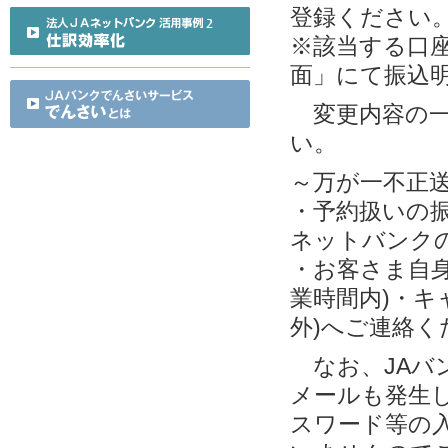
登録ください
※該当する口
面」にて振込
変更内容の一
い。
～万が一不正
・予約扱いの
ネットバンク
・お客さま自身
業時間内)・キ
外)へご連絡く
なお、JAバ
メールも発生し
スワード等の