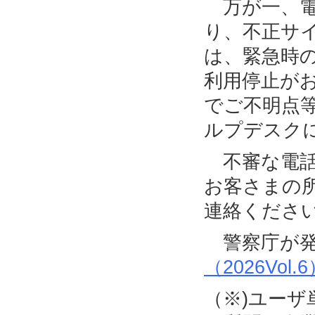
万が一、電
り、不正サ
は、緊急時
利用停止が
でご不明点
ルプデスク
不審な電話
お客さまの
連絡くださ
警察庁が発
（2026Vol.
（※)ユー