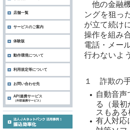
他の金融機
ングを狙っ
店舗一覧
が立て続け
サービスのご案内
操作を組み
体験版
電話・メー
行わないよ
動作環境について
利用規定等について
１ 詐欺の
お問い合わせ先
自動音声
API連携サービス
（外部連携サービス）
る（最初
スもある
有人対応
対策ソフ