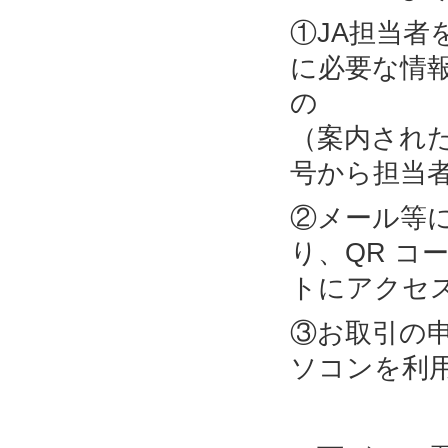
①JA担当
に必要な情
の 部
（案内され
号から担当
②メール等
り、QR コ
トにアクセ
③お取引の
ソコンを利