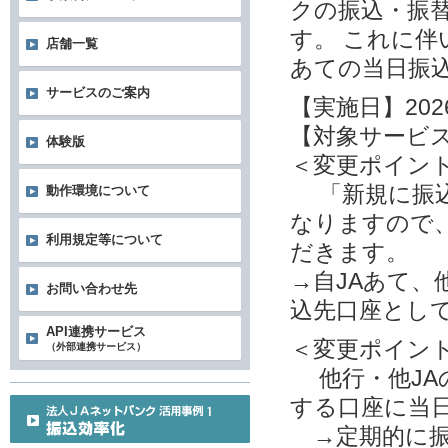
クの振込・振
す。 これに
店舗一覧
あての当日振
サービスのご案内
【実施日】202
【対象サービ
体験版
＜変更ポイン
「新規に振込
動作環境について
なりますので
利用規定等について
だきます。
→自JAあて、
お問い合わせ先
込先口座とし
API連携サービス
＜変更ポイン
（外部連携サービス）
他行・他JA
する口座に当
→定期的に振