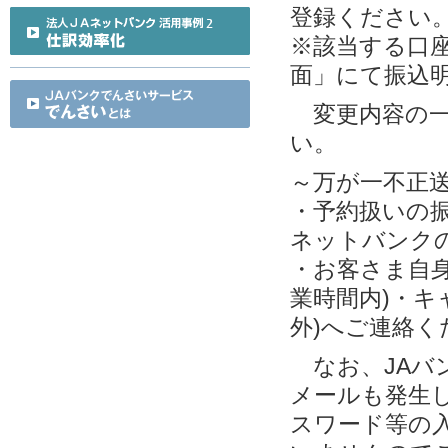
登録ください
※該当する口
面」にて振込
変更内容の一
い。
～万が一不正
・予約扱いの
ネットバンク
・お客さま自身
業時間内)・キ
外)へご連絡く
なお、JAバ
メールも発生し
スワード等の