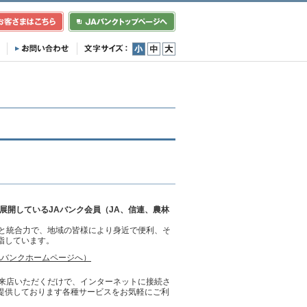
小
中
大
展開しているJAバンク会員（JA、信連、農林
クと統合力で、地域の皆様により身近で便利、そ
指しています。
Aバンクホームページへ）
ご来店いただくだけで、インターネットに接続さ
ご提供しております各種サービスをお気軽にご利