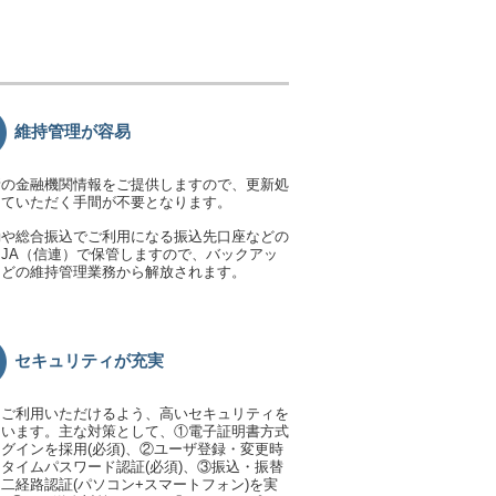
維持管理が容易
新の金融機関情報をご提供しますので、更新処
っていただく手間が不要となります。
動や総合振込でご利用になる振込先口座などの
JA（信連）で保管しますので、バックアッ
などの維持管理業務から解放されます。
セキュリティが充実
てご利用いただけるよう、高いセキュリティを
ています。主な対策として、①電子証明書方式
グインを採用(必須)、②ユーザ登録・変更時
タイムパスワード認証(必須)、③振込・振替
二経路認証(パソコン+スマートフォン)を実