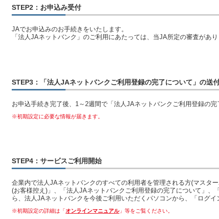
STEP2：お申込み受付
JAでお申込みのお手続きをいたします。
「法人JAネットバンク」のご利用にあたっては、当JA所定の審査があり
STEP3：「法人JAネットバンクご利用登録の完了について」の送
お申込手続き完了後、1～2週間で「法人JAネットバンクご利用登録の
※初期設定に必要な情報が届きます。
STEP4：サービスご利用開始
企業内で法人JAネットバンクのすべての利用者を管理される方(マスター
(お客様控え)」、「法人JAネットバンクご利用登録の完了について」
ら、法人JAネットバンクを今後ご利用いただくパソコンから、「ログイ
※初期設定の詳細は「
オンラインマニュアル
」等をご覧ください。