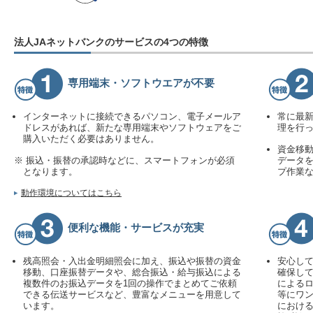
法人JAネットバンクのサービスの4つの特徴
専用端末・ソフトウエアが不要
インターネットに接続できるパソコン、電子メールア
常に最
ドレスがあれば、新たな専用端末やソフトウェアをご
理を行
購入いただく必要はありません。
資金移
※ 振込・振替の承認時などに、スマートフォンが必須
データを
となります。
プ作業
動作環境についてはこちら
便利な機能・サービスが充実
残高照会・入出金明細照会に加え、振込や振替の資金
安心し
移動、口座振替データや、総合振込・給与振込による
確保し
複数件のお振込データを1回の操作でまとめてご依頼
によるロ
できる伝送サービスなど、豊富なメニューを用意して
等にワン
います。
における