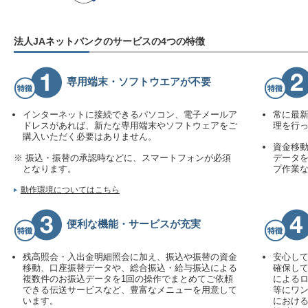
法人JAネットバンクのサービスの4つの特徴
専用端末・ソフトウエアが不要
インターネットに接続できるパソコン、電子メールア
常に最
ドレスがあれば、新たな専用端末やソフトウェアをご
理を行
購入いただく必要はありません。
資金移
※ 振込・振替の承認時などに、スマートフォンが必須
データを
となります。
プ作業
動作環境についてはこちら
便利な機能・サービスが充実
残高照会・入出金明細照会に加え、振込や振替の資金
安心し
移動、口座振替データや、総合振込・給与振込による
確保し
複数件のお振込データを1回の操作でまとめてご依頼
によるロ
できる伝送サービスなど、豊富なメニューを用意して
等にワン
います。
における