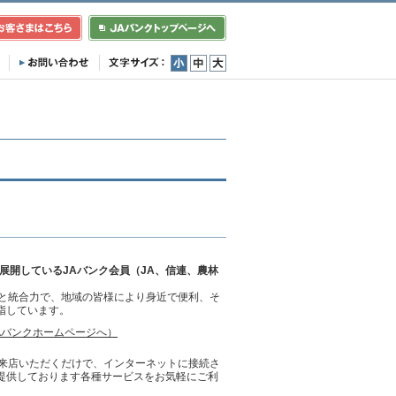
小
中
大
展開しているJAバンク会員（JA、信連、農林
クと統合力で、地域の皆様により身近で便利、そ
指しています。
Aバンクホームページへ）
ご来店いただくだけで、インターネットに接続さ
ご提供しております各種サービスをお気軽にご利