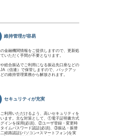
維持管理が容易
新の金融機関情報をご提供しますので、更新処
っていただく手間が不要となります。
動や総合振込でご利用になる振込先口座などの
JA（信連）で保管しますので、バックアッ
などの維持管理業務から解放されます。
セキュリティが充実
てご利用いただけるよう、高いセキュリティを
ています。主な対策として、①電子証明書方式
グインを採用(必須)、②ユーザ登録・変更時
タイムパスワード認証(必須)、③振込・振替
二経路認証(パソコン+スマートフォン)を実