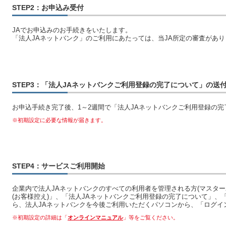
STEP2：お申込み受付
JAでお申込みのお手続きをいたします。
「法人JAネットバンク」のご利用にあたっては、当JA所定の審査があり
STEP3：「法人JAネットバンクご利用登録の完了について」の送
お申込手続き完了後、1～2週間で「法人JAネットバンクご利用登録の
※初期設定に必要な情報が届きます。
STEP4：サービスご利用開始
企業内で法人JAネットバンクのすべての利用者を管理される方(マスター
(お客様控え)」、「法人JAネットバンクご利用登録の完了について」
ら、法人JAネットバンクを今後ご利用いただくパソコンから、「ログイ
※初期設定の詳細は「
オンラインマニュアル
」等をご覧ください。