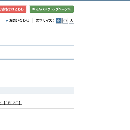
小
中
大
【3月12日】