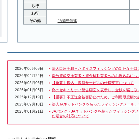
ら行
わ行
その他
JA徳島信連
2026年06月09日
法人口座を狙ったボイスフィッシングの新たな手口
2026年04月24日
暗号資産交換業者・資金移動業者へのお振込みにつ
2026年03月06日
【重要】振込・振替サービスの仕様変更について
2026年01月05日
偽のセキュリティ警告画面を表示し、金銭を騙し取
2025年12月19日
【重要】不正送金被害防止のため、ご利用限度額の
2025年09月18日
法人JAネットバンクを装ったフィッシングメール、
2025年01月21日
JAバンク・JAネットバンクを装ったフィッシング
た場合の対応について