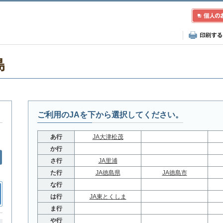
島
ご利用のJAを下から選択してください。
あ行
JA大津松茂
か行
さ行
JA里浦
た行
JA徳島県
JA徳島市
な行
は行
JA東とくしま
ま行
や行