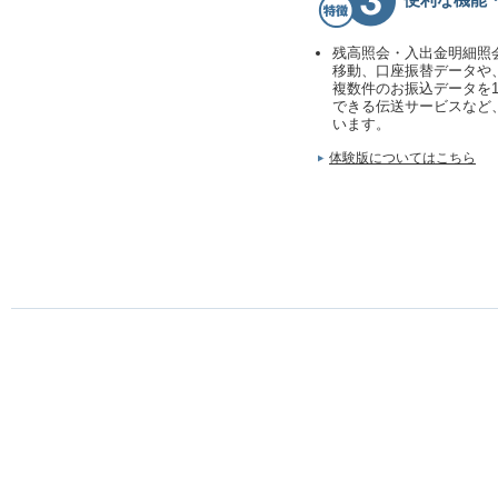
便利な機能
残高照会・入出金明細照
移動、口座振替データや
複数件のお振込データを
できる伝送サービスなど
います。
体験版についてはこちら