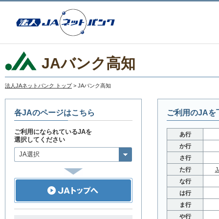
JAバンク高知
法人JAネットバンク トップ
> JAバンク高知
各JAのページはこちら
ご利用のJA
ご利用になられているJAを
あ行
選択してください
か行
JA選択
さ行
た行
な行
は行
ま行
や行