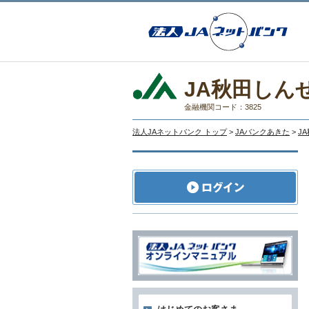
JA秋田しん
金融機関コード：3825
法人JAネットバンク トップ
>
JAバンクあきた
>
J