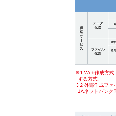
データ
伝送
伝
送
サ
｜
総
ビ
ス
ファイル
給
伝送
※1 Web作成
する方式。
※2 外部作成フ
JAネットバンク