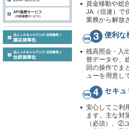
資金移動や総
JA（信連）
API連携サービス
（外部連携サービス）
業務から解放
便利な
残高照会・入
替データや、
回の操作でま
ューを用意し
セキュ
安心してご利
ます。主な対
（必須）、②