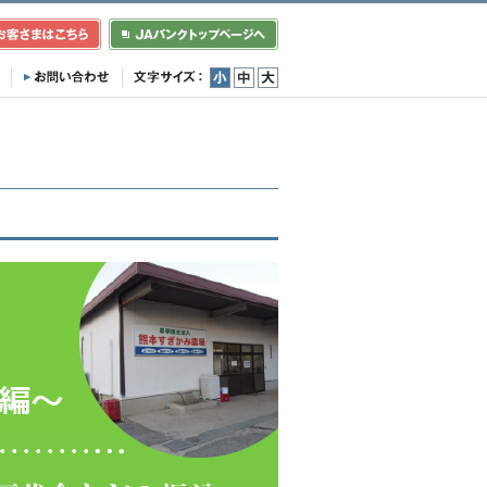
小
中
大