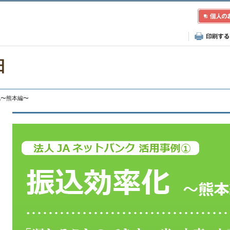
田
率化〜熊本編〜