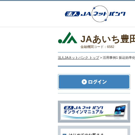
JAあいち豊
金融機関コード：6582
法人JAネットバンク トップ
> 活用事例1 振込効