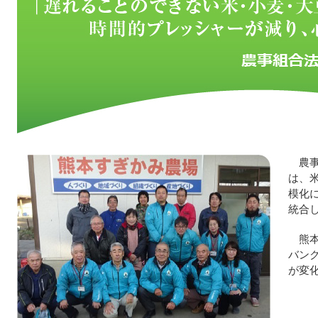
農
は、
模化
統合
熊
バン
が変