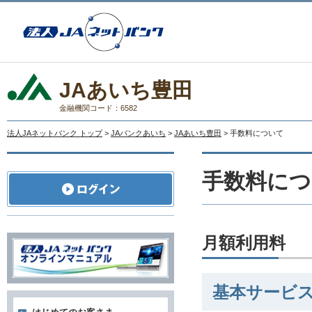
JAあいち豊田
金融機関コード：6582
法人JAネットバンク トップ
>
JAバンクあいち
>
JAあいち豊田
> 手数料について
手数料につ
月額利用料
基本サービ