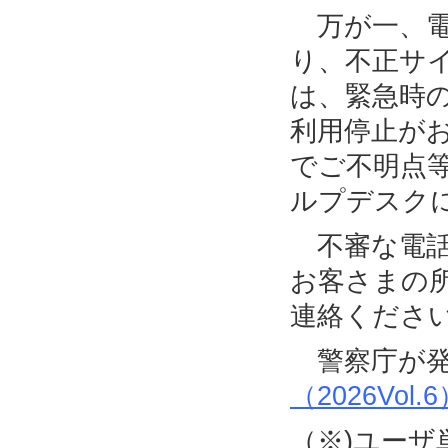
万が一、電
り、不正サ
は、緊急時
利用停止が
でご不明点
ルプデスク
不審な電話
お客さまの
連絡くださ
警察庁が発
（2026Vol.
（※)ユー