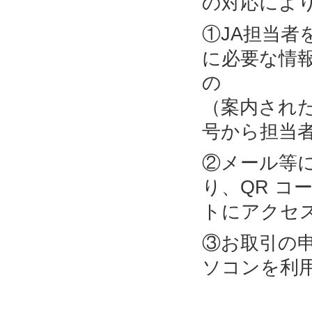
の対応によ
①JA担当
に必要な情
の 部
（案内され
号から担当
②メール等
り、QR コ
トにアクセ
③お取引の
ソコンを利