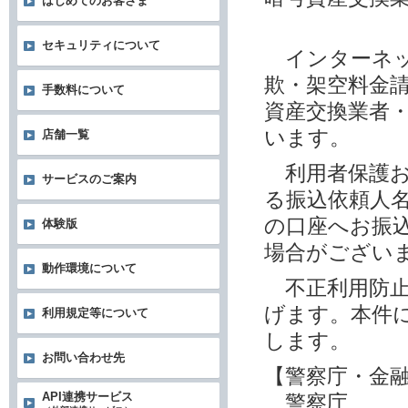
はじめてのお客さま
セキュリティについて
インターネッ
欺・架空料金
手数料について
資産交換業者
います。
店舗一覧
利用者保護お
サービスのご案内
る振込依頼人
の口座へお振
体験版
場合がござい
動作環境について
不正利用防止
げます。本件
利用規定等について
します。
お問い合わせ先
【警察庁・金
API連携サービス
警察庁