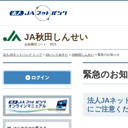
JA秋田しんせい
金融機関コード：3825
法人JAネットバンク トップ
>
JAバンクあきた
>
JA秋田しんせい
> 緊急のお知らせ
緊急のお知
法人JAネ
にご注意く