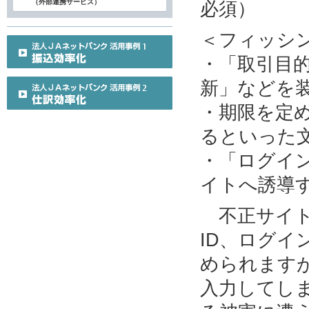
（外部連携サービス）
必須）
＜フィッシ
・「取引目
新」などを
・期限を定
るといった
・「ログイ
イトへ誘導
不正サイト
ID、ログ
められます
入力してし