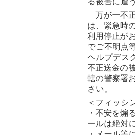
る被害に遭
万が一不正
は、緊急時
利用停止が
でご不明点
ヘルプデス
不正送金の
轄の警察署
さい。
＜フィッシ
・不安を煽
ールは絶対
・メール等