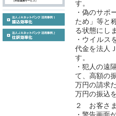
（外部連携サービス）
す。
・偽のサポ
ため」等と
る状態にし
・ウイルス
代金を法人
す。
・犯人の遠
て、高額の
万円の請求だ
万円の振込
２ お客さ
・警告画面