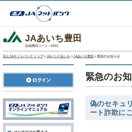
JAあいち豊田
金融機関コード：6582
法人JAネットバンク トップ
>
JAバンクあいち
>
JAあいち豊田
> 緊急のお知らせ
緊急のお知
偽のセキュ
ート詐欺に