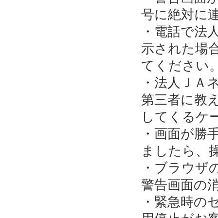
号に絶対に
・電話で法
示された場
てください
・法人ＪＡ
第三者に教
してくるケ
・画面が勝
ましたら、
・ブラウザ
警告画面の
・緊急時の