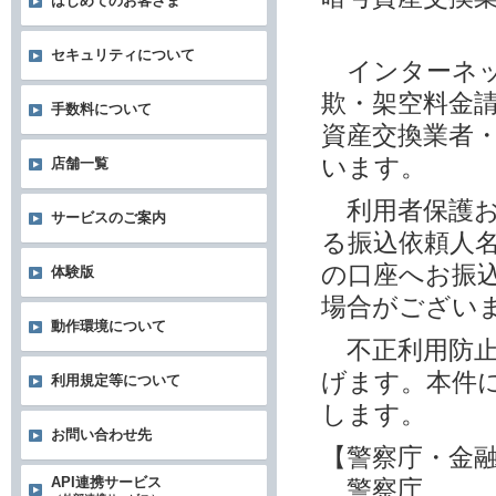
はじめてのお客さま
セキュリティについて
インターネッ
欺・架空料金
手数料について
資産交換業者
います。
店舗一覧
利用者保護お
サービスのご案内
る振込依頼人
の口座へお振
体験版
場合がござい
動作環境について
不正利用防止
げます。本件
利用規定等について
します。
お問い合わせ先
【警察庁・金
API連携サービス
警察庁